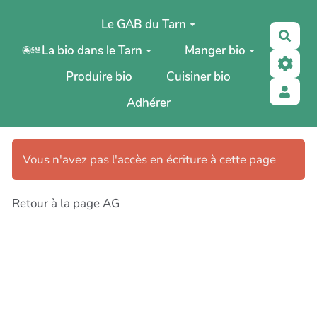
Aller au contenu principal
Le GAB du Tarn
Rech
La bio dans le Tarn
Manger bio
Produire bio
Cuisiner bio
Adhérer
Vous n'avez pas l'accès en écriture à cette page
Retour à la page AG