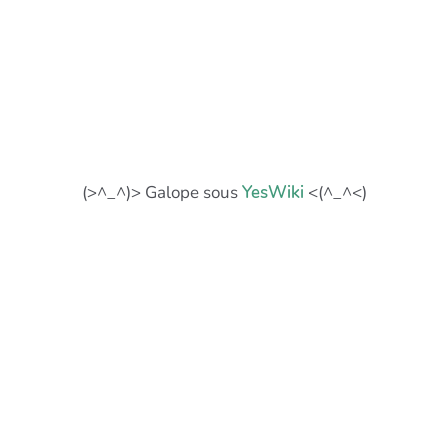
(>^_^)> Galope sous
YesWiki
<(^_^<)