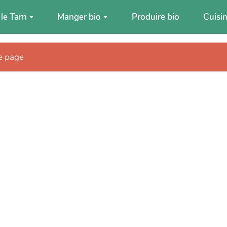
 le Tarn
Manger bio
Produire bio
Cuisin
te page