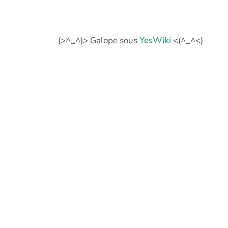
(>^_^)> Galope sous
YesWiki
<(^_^<)