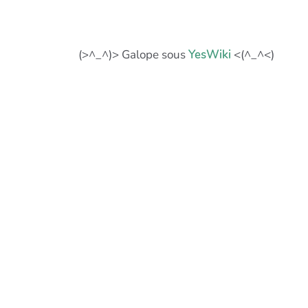
(>^_^)> Galope sous
YesWiki
<(^_^<)