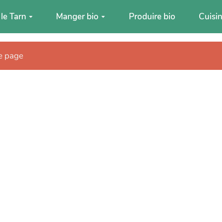
 le Tarn
Manger bio
Produire bio
Cuisin
te page