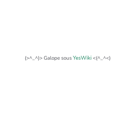
(>^_^)> Galope sous
YesWiki
<(^_^<)