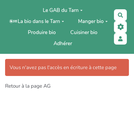
Aller au contenu principal
Le GAB du Tarn
Rech
La bio dans le Tarn
Manger bio
Produire bio
Cuisiner bio
Adhérer
Vous n'avez pas l'accès en écriture à cette page
Retour à la page AG