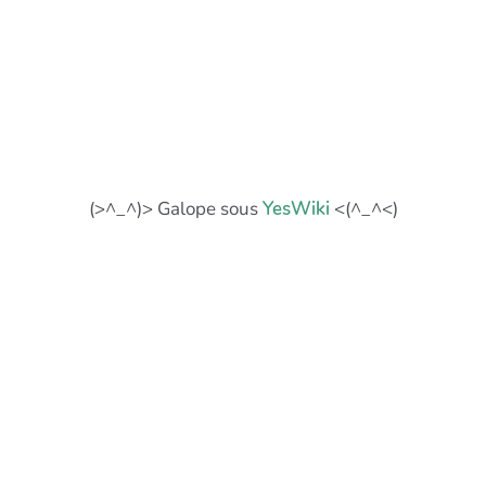
(>^_^)> Galope sous
YesWiki
<(^_^<)