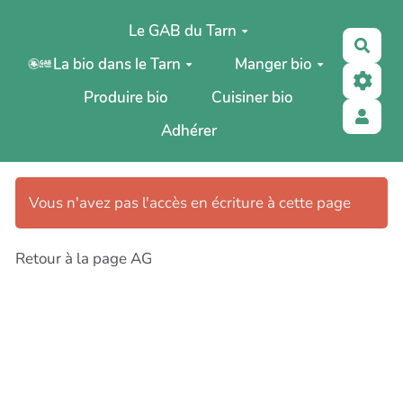
Aller au contenu principal
Le GAB du Tarn
Rech
La bio dans le Tarn
Manger bio
Produire bio
Cuisiner bio
Adhérer
Vous n'avez pas l'accès en écriture à cette page
Retour à la page AG